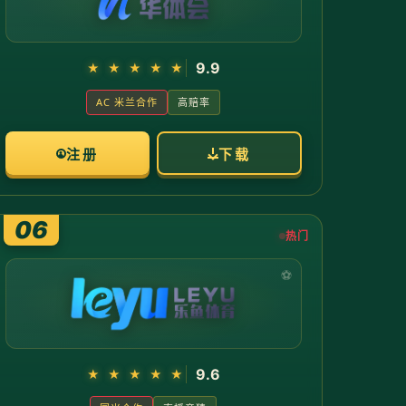
9.9
★ ★ ★ ★ ★
AC 米兰合作
高赔率
注册
下载
06
热门
9.6
★ ★ ★ ★ ★