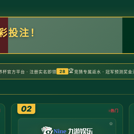
精彩投注！
🏆
杯官方平台 · 注册实名即领
竞猜专属返水 · 冠军预测奖金池
28
02
门
热门