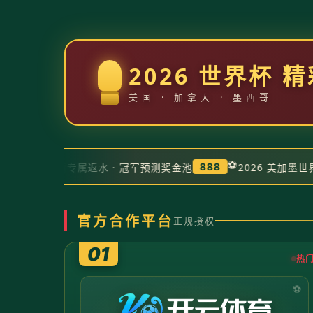
2026 世界杯 
美国 · 加拿大 · 墨西哥
🏆
⚽
竞猜专属返水 · 冠军预测奖金池
2026 美加墨世界
28
888
官方合作平台
正规授权
01
热