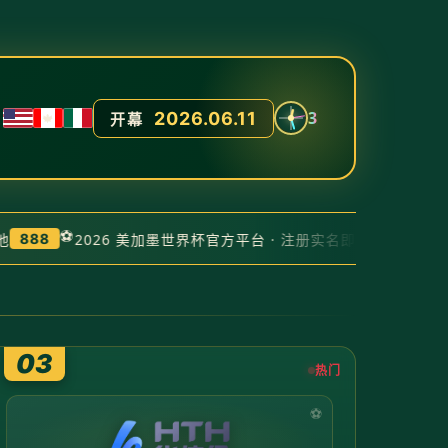
3
2026.06.11
开幕
⚽
🏆
2026 美加墨世界杯官方平台 · 注册实名即领
竞猜专
888
28
03
热门